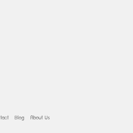
tact
Blog
About Us