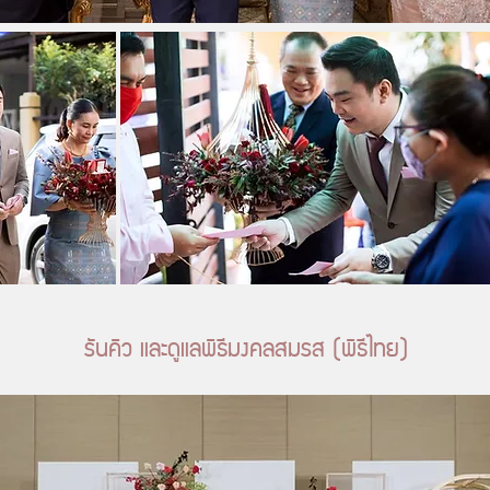
รันคิว และดูแลพิธีมงคลสมรส (พิธีไทย)