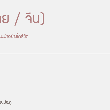
ทย / จีน)
แนะนำอย่างใกล้ชิด
่ละประตู