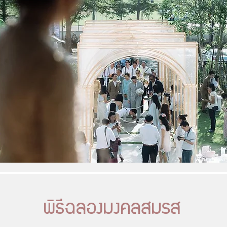
พิธีฉลองมงคลสมรส