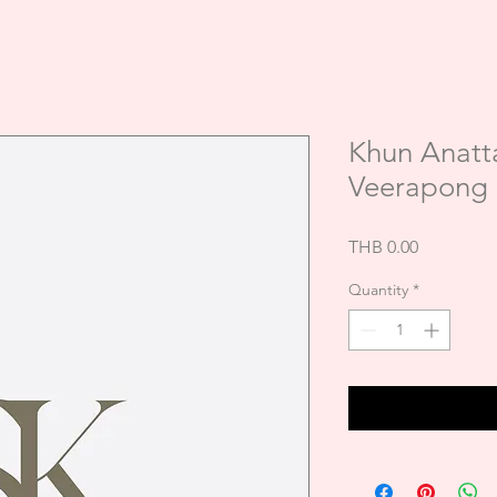
Khun Anatt
Veerapong
Price
THB 0.00
Quantity
*