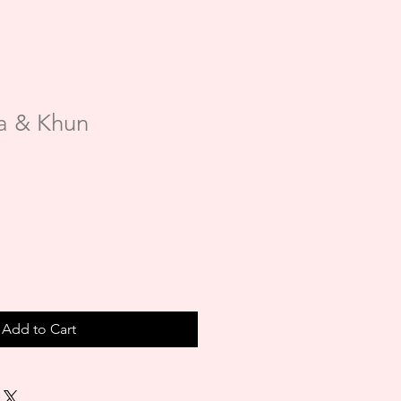
a & Khun
Add to Cart