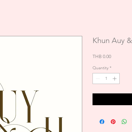
Khun Auy &
Price
THB 0.00
Quantity
*