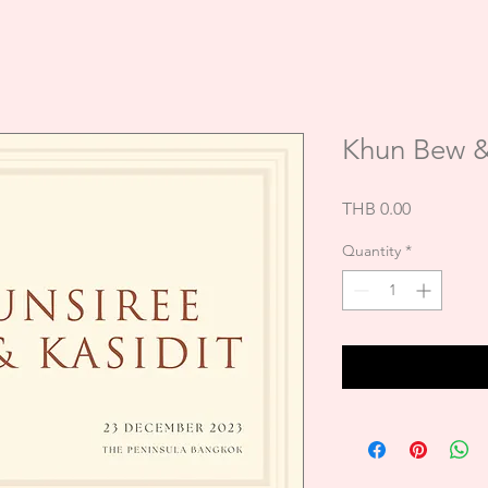
Khun Bew &
Price
THB 0.00
Quantity
*