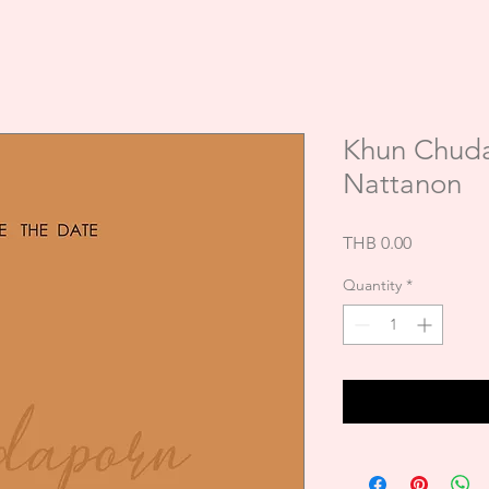
Khun Chud
Nattanon
Price
THB 0.00
Quantity
*