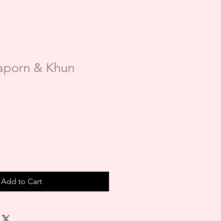
aporn & Khun
Add to Cart