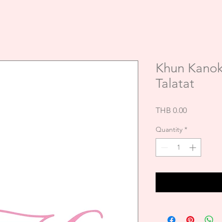
Khun Kano
Talatat
Price
THB 0.00
Quantity
*