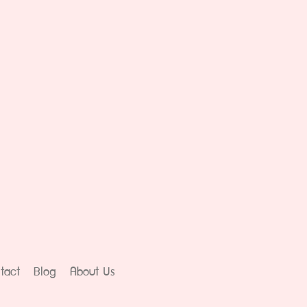
tact
Blog
About Us