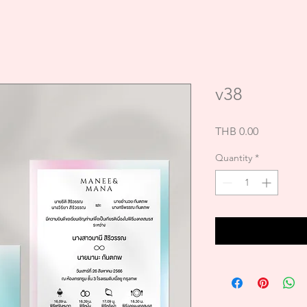
v38
Price
THB 0.00
Quantity
*