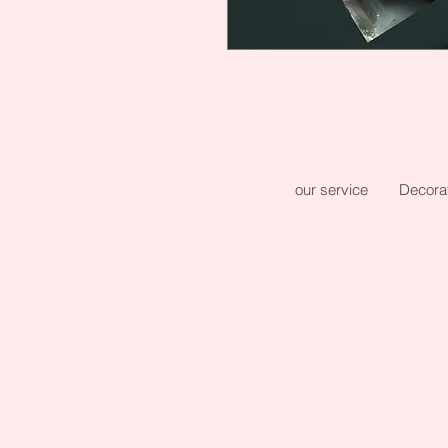
our service
Decora