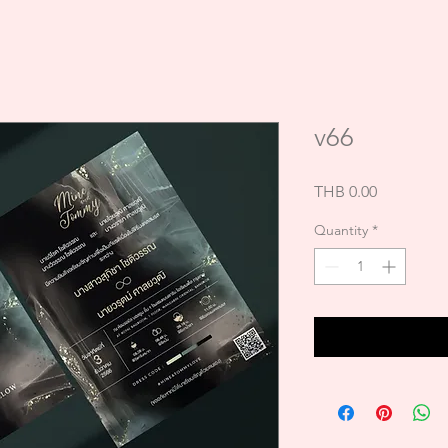
v66
Price
THB 0.00
Quantity
*